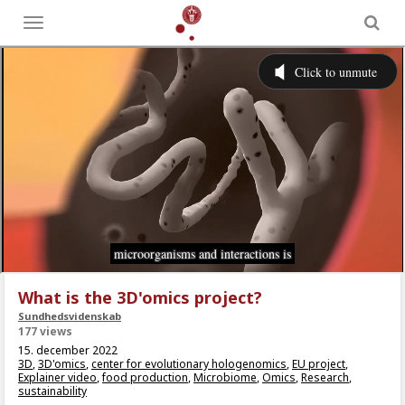
Toggle
menu
What is the 3D'omics project?
Sundhedsvidenskab
177 views
15. december 2022
3D
,
3D'omics
,
center for evolutionary hologenomics
,
EU project
,
Explainer video
,
food production
,
Microbiome
,
Omics
,
Research
,
sustainability