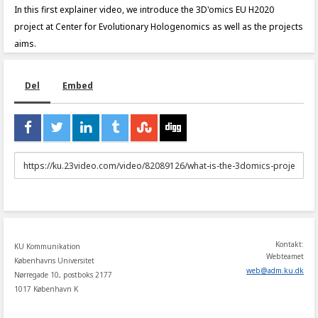
In this first explainer video, we introduce the 3D'omics EU H2020
project at Center for Evolutionary Hologenomics as well as the projects
aims.
Del
Embed
URL
to
share
Kontakt:
KU Kommunikation
Webteamet
Københavns Universitet
web
@
adm
.
ku
.
dk
Nørregade 10, postboks 2177
1017 København K