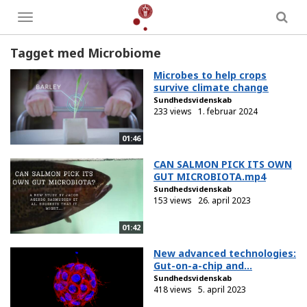
Toggle
menu
Tagget med Microbiome
Microbes to help crops
survive climate change
Sundhedsvidenskab
233 views
1. februar 2024
01:46
CAN SALMON PICK ITS OWN
GUT MICROBIOTA.mp4
Sundhedsvidenskab
153 views
26. april 2023
01:42
New advanced technologies:
Gut-on-a-chip and...
Sundhedsvidenskab
418 views
5. april 2023