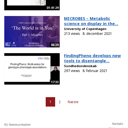
01:41:29
MICROBES – Metabolic
science on display in the...
University of Copenhagen
213 views
8. december 2021
06:39
FindingPheno develops new
tools to disentangle...
Sundhedsvidenskab
297 views
8. februar 2021
17:33
1
2
Næste
Kontakt:
KU Kommunikation