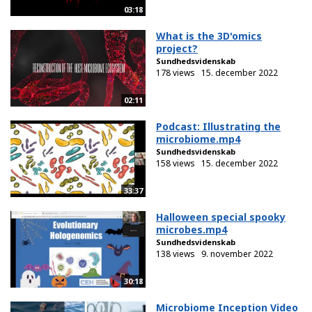
03:18
What is the 3D'omics
project?
Sundhedsvidenskab
178 views
15. december 2022
02:11
Podcast: Illustrating the
microbiome.mp4
Sundhedsvidenskab
158 views
15. december 2022
33:37
Halloween special spooky
microbes.mp4
Sundhedsvidenskab
138 views
9. november 2022
30:18
Microbiome Inception Video