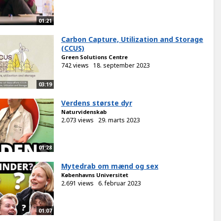
01:21
Carbon Capture, Utilization and Storage
(CCUS)
Green Solutions Centre
742 views
18. september 2023
03:19
Verdens største dyr
Naturvidenskab
2.073 views
29. marts 2023
01:28
Mytedrab om mænd og sex
Københavns Universitet
2.691 views
6. februar 2023
01:07