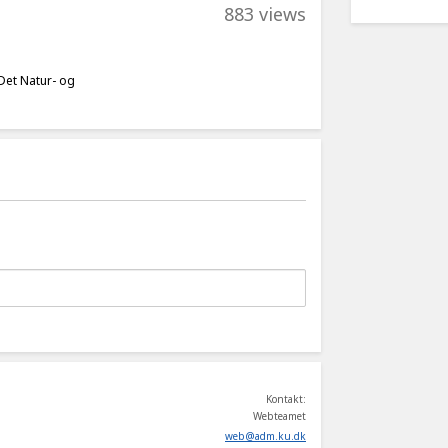
883 views
 Det Natur- og
Kontakt:
Webteamet
web
@
adm
.
ku
.
dk