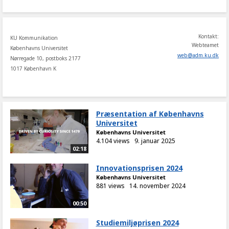
Kontakt:
KU Kommunikation
Webteamet
Københavns Universitet
web
@
adm
.
ku
.
dk
Nørregade 10, postboks 2177
1017 København K
Præsentation af Københavns
Universitet
Københavns Universitet
4.104 views
9. januar 2025
02:18
Innovationsprisen 2024
Københavns Universitet
881 views
14. november 2024
00:50
Studiemiljøprisen 2024