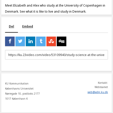
Meet Elizabeth and Alex who study at the University of Copenhagen in
Denmark. See what it is like to live and study in Denmark.
Del
Embed
URL
to
share
Kontakt:
KU Kommunikation
Webteamet
Københavns Universitet
web
@
adm
.
ku
.
dk
Nørregade 10, postboks 2177
1017 København K