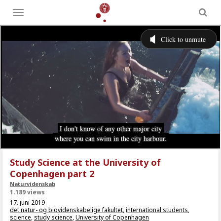
Toggle
menu
Study Science at the University of
Copenhagen part 2
Naturvidenskab
1.189 views
17. juni 2019
det natur- og biovidenskabelige fakultet
,
international students
,
science
,
study science
,
University of Copenhagen