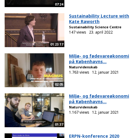
07:24
Sustainability Lecture with
Kate Raworth
Sustainability Science Centre
147 views
23. april 2022
01:23:17
Miljø- og fødevareøkonomi
på Københavns...
Naturvidenskab
1.763 views
12. januar 2021
02:05
Miljø- og fødevareøkonomi
på Københavns...
Naturvidenskab
1.167 views
12. januar 2021
01:37
ERPN-konference 2020