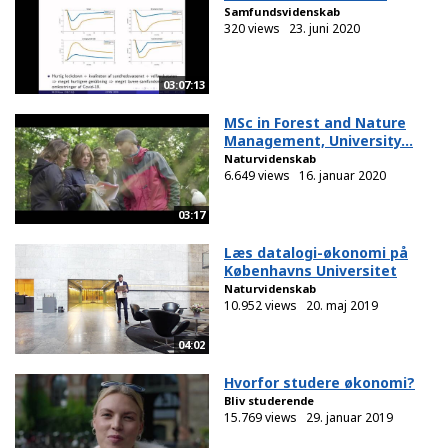
Samfundsvidenskab
320 views
23. juni 2020
03:07:13
MSc in Forest and Nature
Management, University...
Naturvidenskab
6.649 views
16. januar 2020
03:17
Læs datalogi-økonomi på
Københavns Universitet
Naturvidenskab
10.952 views
20. maj 2019
04:02
Hvorfor studere økonomi?
Bliv studerende
15.769 views
29. januar 2019