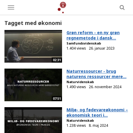
Toggle
menu
Tagget med økonomi
Grøn reform - en ny grøn
regnemetode i dansk...
Samfundsvidenskab
1.404 views
26. januar 2023
02:31
Naturressourcer - brug
naturens ressourcer mere...
Naturvidenskab
1.490 views
26. november 2024
07:51
Miljø- og fødevareøkonomi –
økonomisk teori i...
Naturvidenskab
1.238 views
8. maj 2024