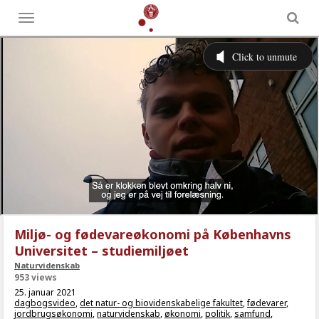
Toggle
menu
Miljø- og fødevareøkonomi på Københavns
Universitet – studiemiljøet
Naturvidenskab
953 views
25. januar 2021
dagbogsvideo
,
det natur- og biovidenskabelige fakultet
,
fødevarer
,
jordbrugsøkonomi
,
naturvidenskab
,
økonomi
,
politik
,
samfund
,