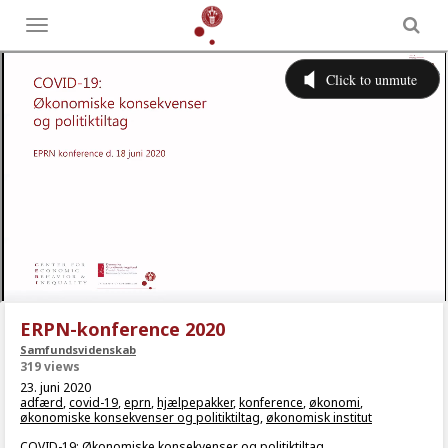
Toggle
menu
ERPN-konference 2020
Samfundsvidenskab
319 views
23. juni 2020
adfærd
,
covid-19
,
eprn
,
hjælpepakker
,
konference
,
økonomi
,
økonomiske konsekvenser og politiktiltag
,
økonomisk institut
COVID-19: Økonomiske konsekvenser og politiktiltag