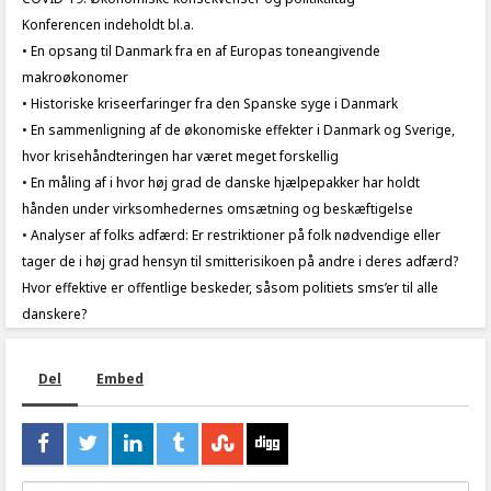
Konferencen indeholdt bl.a.
• En opsang til Danmark fra en af Europas toneangivende
makroøkonomer
• Historiske kriseerfaringer fra den Spanske syge i Danmark
• En sammenligning af de økonomiske effekter i Danmark og Sverige,
hvor krisehåndteringen har været meget forskellig
• En måling af i hvor høj grad de danske hjælpepakker har holdt
hånden under virksomhedernes omsætning og beskæftigelse
• Analyser af folks adfærd: Er restriktioner på folk nødvendige eller
tager de i høj grad hensyn til smitterisikoen på andre i deres adfærd?
Hvor effektive er offentlige beskeder, såsom politiets sms’er til alle
danskere?
Del
Embed