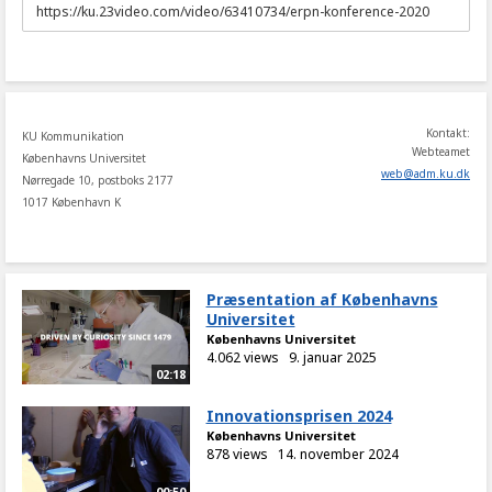
URL
to
share
Kontakt:
KU Kommunikation
Webteamet
Københavns Universitet
web
@
adm
.
ku
.
dk
Nørregade 10, postboks 2177
1017 København K
Præsentation af Københavns
Universitet
Københavns Universitet
4.062 views
9. januar 2025
02:18
Innovationsprisen 2024
Københavns Universitet
878 views
14. november 2024
00:50