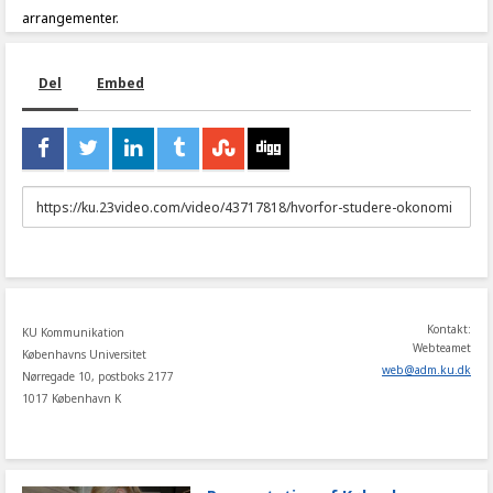
arrangementer.
Del
Embed
URL
to
share
Kontakt:
KU Kommunikation
Webteamet
Københavns Universitet
web
@
adm
.
ku
.
dk
Nørregade 10, postboks 2177
1017 København K