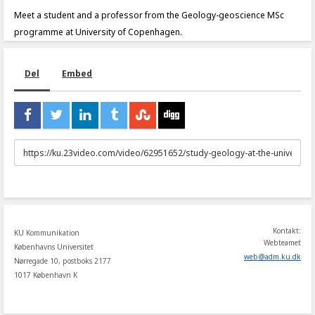
Meet a student and a professor from the Geology-geoscience MSc
programme at University of Copenhagen.
Del
Embed
URL
to
share
Kontakt:
KU Kommunikation
Webteamet
Københavns Universitet
web
@
adm
.
ku
.
dk
Nørregade 10, postboks 2177
1017 København K