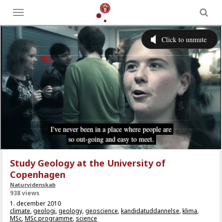
Toggle
menu
Study Geology at the University of
Copenhagen
Naturvidenskab
938 views
1. december 2010
climate
,
geologi
,
geology
,
geoscience
,
kandidatuddannelse
,
klima
,
MSc
,
MSc programme
,
science