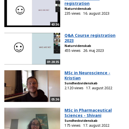
registration
Naturvidenskab
235 views
16. august 2023
43:36
Q&A Course registration
2023
Naturvidenskab
455 views
26. maj 2023
01:28:35
MSc in Neuroscience -
Kristian
Sundhedsvidenskab
2.120 views
17. august 2022
05:36
MSc in Pharmaceutical
Sciences - Shivani
Sundhedsvidenskab
175 views
17. august 2022