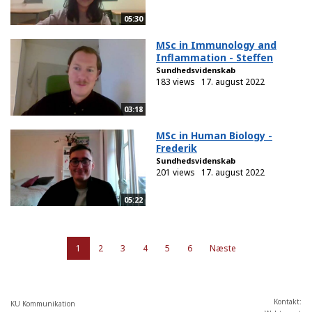
05:30
MSc in Immunology and
Inflammation - Steffen
Sundhedsvidenskab
183 views
17. august 2022
03:18
MSc in Human Biology -
Frederik
Sundhedsvidenskab
201 views
17. august 2022
05:22
1
2
3
4
5
6
Næste
Kontakt:
KU Kommunikation