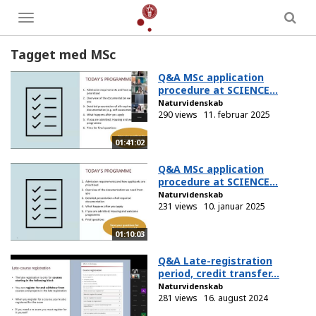
Toggle
menu
Tagget med MSc
Q&A MSc application
procedure at SCIENCE...
Naturvidenskab
290 views
11. februar 2025
01:41:02
Q&A MSc application
procedure at SCIENCE...
Naturvidenskab
231 views
10. januar 2025
01:10:03
Q&A Late-registration
period, credit transfer...
Naturvidenskab
281 views
16. august 2024