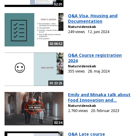
52:01
Q&A Visa, Housing and
Documentation
Naturvidenskab
249 views
12. juni 2024
02:06:52
Q&A Course registration
2024
Naturvidenskab
355 views
28. maj 2024
01:23:25
Emily and Minaka talk about
Food Innovation and...
Naturvidenskab
2.760 views
20. februar 2023
02:34
Q&A Late course