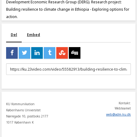
Development Economic Research Group (DERG). Research project:
Building resilience to climate change in Ethiopia - Exploring options for
action.
Del
Embed
URL
to
share
Kontakt:
KU Kommunikation
Webteamet
Københavns Universitet
web
@
adm
.
ku
.
dk
Nørregade 10, postboks 2177
1017 København K