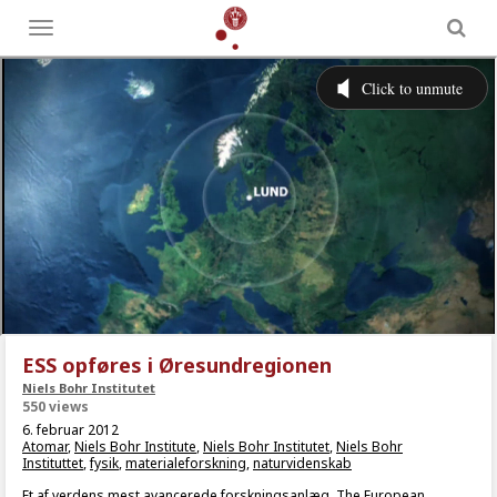
Toggle
menu
ESS opføres i Øresundregionen
Niels Bohr Institutet
550 views
6. februar 2012
Atomar
,
Niels Bohr Institute
,
Niels Bohr Institutet
,
Niels Bohr
Instituttet
,
fysik
,
materialeforskning
,
naturvidenskab
Et af verdens mest avancerede forskningsanlæg, The European