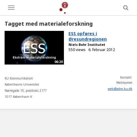
Toggle
menu
Tagget med materialeforskning
ESS opføres i
Øresundregionen
Niels Bohr Institutet
550 views
6. februar 2012
06:20
Kontakt:
KU Kommunikation
Webteamet
Københavns Universitet
web
@
adm
.
ku
.
dk
Nørregade 10, postboks 2177
1017 København K