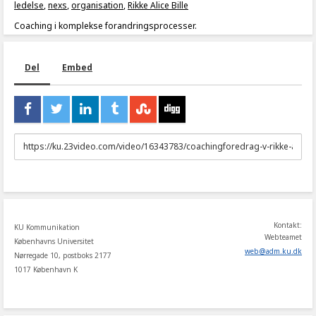
ledelse
,
nexs
,
organisation
,
Rikke Alice Bille
Coaching i komplekse forandringsprocesser.
Del
Embed
URL
to
share
Kontakt:
KU Kommunikation
Webteamet
Københavns Universitet
web
@
adm
.
ku
.
dk
Nørregade 10, postboks 2177
1017 København K