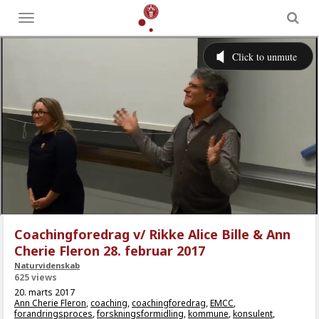
Toggle
menu
Coachingforedrag v/ Rikke Alice Bille & Ann
Cherie Fleron 28. februar 2017
Naturvidenskab
625 views
20. marts 2017
Ann Cherie Fleron
,
coaching
,
coachingforedrag
,
EMCC
,
forandringsproces
,
forskningsformidling
,
kommune
,
konsulent
,