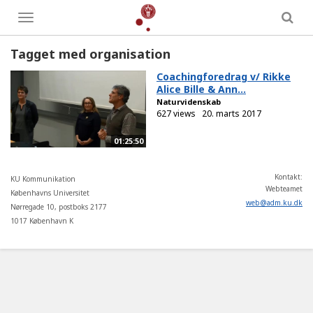
Toggle
menu
Tagget med organisation
Coachingforedrag v/ Rikke
Alice Bille & Ann...
Naturvidenskab
627 views
20. marts 2017
01:25:50
Kontakt:
KU Kommunikation
Webteamet
Københavns Universitet
web
@
adm
.
ku
.
dk
Nørregade 10, postboks 2177
1017 København K