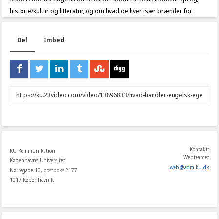
historie/kultur og litteratur, og om hvad de hver især brænder for.
Del
Embed
URL
to
share
Kontakt:
KU Kommunikation
Webteamet
Københavns Universitet
web
@
adm
.
ku
.
dk
Nørregade 10, postboks 2177
1017 København K