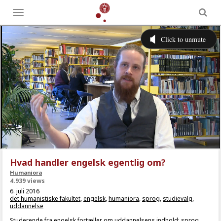
Toggle
menu
Hvad handler engelsk egentlig om?
Humaniora
4.939 views
6. juli 2016
det humanistiske fakultet
,
engelsk
,
humaniora
,
sprog
,
studievalg
,
uddannelse
Studerende fra engelsk fortæller om uddannelsens indhold: sprog,