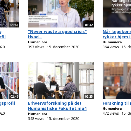
01:48
03:42
g
"Never waste a good crisis"
Når lægekons
fil
Hvad...
rykker hjem i 
Humaniora
Humaniora
020
393 views
15. december 2020
364 views
15. 
02:46
02:25
gsprofil
Erhvervsforskning på det
Forskning ti
Humanistiske Fakultet.mp4
Humaniora
020
472 views
15. 
Humaniora
348 views
15. december 2020