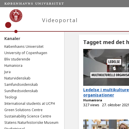
Videoportal
Kanaler
Tagget med det h
Københavns Universitet
University of Copenhagen
Bliv studerende
Humaniora
Jura
Naturvidenskab
Samfundsvidenskab
Ledelse i multikulture
Sundhedsvidenskab
organisationer
Teologi
Humaniora
International students at UCPH
327 views
27. oktober 202
Green Solutions Centre
Sustainability Science Centre
Statens Naturhistoriske Museum
Studietrivsel