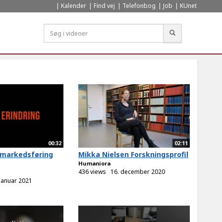
Kalender
Find vej
Telefonbog
Job
KUnet
Søg
00:32
02:11
r-markedsføring
Mikka Nielsen Forskningsprofil
Humaniora
436 views
16. december 2020
 januar 2021