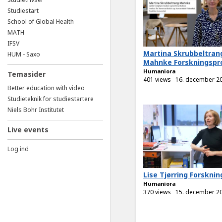
Studiestart
School of Global Health
MATH
IFSV
Martina Skrubbeltran
HUM - Saxo
Mahnke Forskningspro
Humaniora
Temasider
401 views
16. december 2
Better education with video
Studieteknik for studiestartere
Niels Bohr Institutet
Live events
Log ind
Lise Tjørring Forsknin
Humaniora
370 views
15. december 2