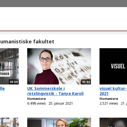
umanistiske fakultet
01:59
01:53
lle
UK_Sommerskole i
visuel kultu
retslingvistik - Tanya Karoli
2021
Humaniora
Humaniora
1
6.498 views
25. januar 2021
2.521 views
21.