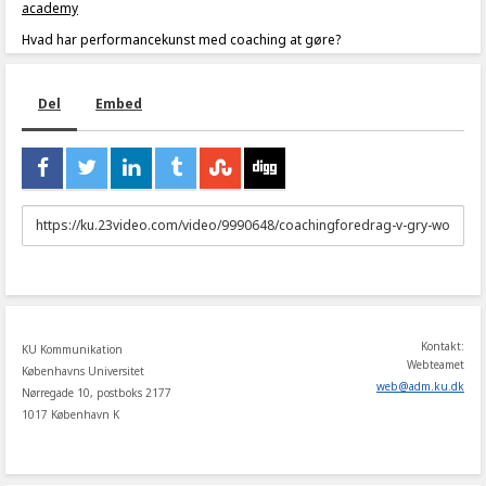
academy
Hvad har performancekunst med coaching at gøre?
Del
Embed
URL
to
share
Kontakt:
KU Kommunikation
Webteamet
Københavns Universitet
web
@
adm
.
ku
.
dk
Nørregade 10, postboks 2177
1017 København K