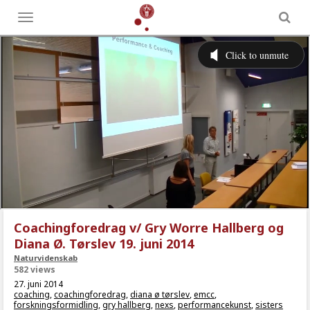
Toggle
menu
Coachingforedrag v/ Gry Worre Hallberg og
Diana Ø. Tørslev 19. juni 2014
Naturvidenskab
582 views
27. juni 2014
coaching
,
coachingforedrag
,
diana ø tørslev
,
emcc
,
forskningsformidling
,
gry hallberg
,
nexs
,
performancekunst
,
sisters