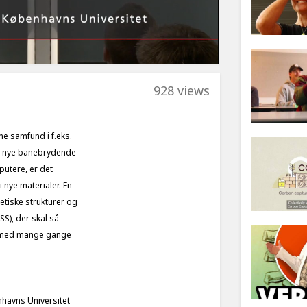
928 views
e samfund i f.eks.
le nye banebrydende
putere, er det
 nye materialer. En
etiske strukturer og
S), der skal så
ng med mange gange
enhavns Universitet