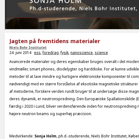
Jagten på fremtidens materialer
Niels Bohr Institutet
24. juni 2014
ess
,
foredrag
,
fysik
,
nanoscience
,
science
Avancerede materialer og deres egenskaber bruges overalt i det modern
vindmøller, smart phones, diodelygter og harddiske. For at kunne udvik
metoder til at lave mindre og hurtigere elektroniske komponenter til com
nødvendigt med en større forståelse af eksotiske magnetiske strukturer i
af metoderne, forskere verden rundt bruger til at undersøge disse magn
deres dynamik, er neutronspredning. Den Europæiske Spallationskilde (ES
færdig i 2020 i Lund, bliver verdensførende inden for neutronspredni
højere neutron beams og superhøj præcision.
Medvirkende:
Sonja Holm
, ph.d.-studerende, Niels Bohr Institutet, Køb