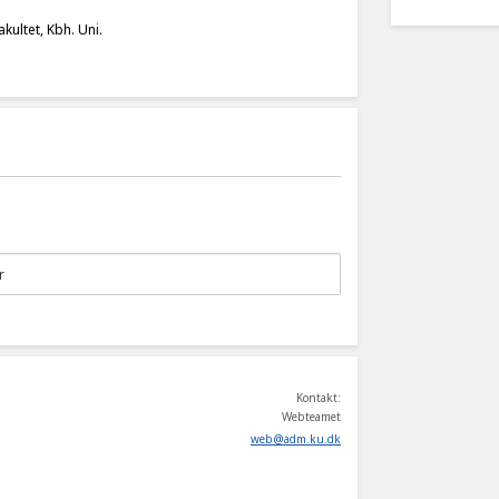
kultet, Kbh. Uni.
Kontakt:
Webteamet
web
@
adm
.
ku
.
dk