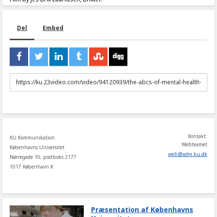
Del
Embed
URL
to
share
Kontakt:
KU Kommunikation
Webteamet
Københavns Universitet
web
@
adm
.
ku
.
dk
Nørregade 10, postboks 2177
1017 København K
Præsentation af Københavns