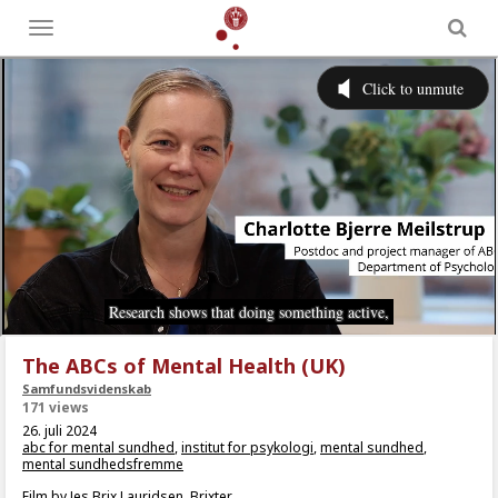
Toggle
menu
The ABCs of Mental Health (UK)
Samfundsvidenskab
171 views
26. juli 2024
abc for mental sundhed
,
institut for psykologi
,
mental sundhed
,
mental sundhedsfremme
Film by Jes Brix Lauridsen, Brixter.