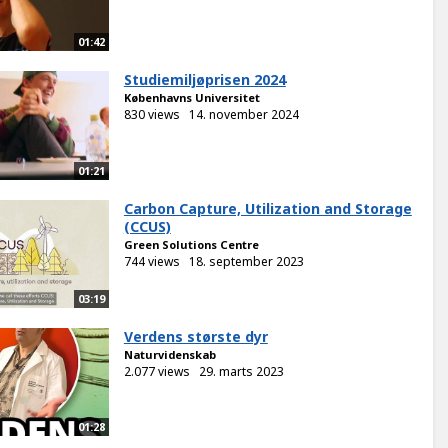
01:42
Studiemiljøprisen 2024
Københavns Universitet
830 views
14. november 2024
01:21
Carbon Capture, Utilization and Storage
(CCUS)
Green Solutions Centre
744 views
18. september 2023
03:19
Verdens største dyr
Naturvidenskab
2.077 views
29. marts 2023
01:28