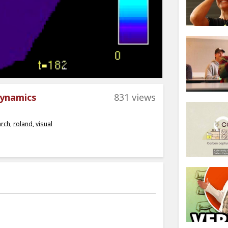
dynamics
831 views
arch
,
roland
,
visual