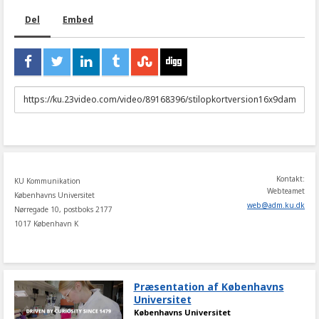
Del
Embed
URL
to
share
Kontakt:
KU Kommunikation
Webteamet
Københavns Universitet
web
@
adm
.
ku
.
dk
Nørregade 10, postboks 2177
1017 København K
Præsentation af Københavns
Universitet
Københavns Universitet