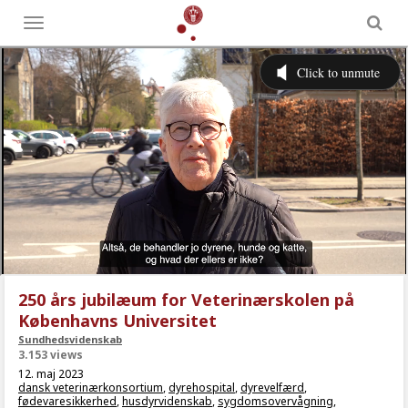
Toggle
menu
250 års jubilæum for Veterinærskolen på
Københavns Universitet
Sundhedsvidenskab
3.153 views
12. maj 2023
dansk veterinærkonsortium
,
dyrehospital
,
dyrevelfærd
,
fødevaresikkerhed
,
husdyrvidenskab
,
sygdomsovervågning
,