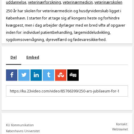
uddannelse
,
veterinærforskning
,
veterinærmedicin
,
veterinærskolen
250 år har skolen for veterinærmedicin og husdyrvidenskab ligget i
København. I starten for at tage sig af kongens heste og forhindre
kvægpest, men i dag arbejder dyrlæger med en bred vifte af opgaver
inden for: individuel patientbehandling, lægemiddeludvikling,
sygdomsovervågning, dyrevelfærd og fødevaresikkerhed.
Del
Embed
URL
to
share
Kontakt:
KU Kommunikation
Webteamet
Københavns Universitet