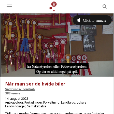
Toggle
menu
Når man ser de hvide biler
Samfundsvidenskab
383 views
14. august 2023
Antropologi
,
Fortællinger
,
Forvaltning
,
Landbrug
,
Lokale
Landvindinger
,
Samskabelse
Tidligere møder former nye processer. Landmanden Jacob fortæller,