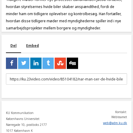
hvordan styrelsernes hvide biler skaber anspændthed, fordi de
minder ham om tidligere oplevelser og kontrolbesøg. Han fortæller,
hvordan disse tidligere møder med myndighederne spiller ind i nye
samarbejdsprojekter mellem borgere og myndigheder.
Del
Embed
URL
to
share
Kontakt:
KU Kommunikation
Webteamet
Københavns Universitet
web
@
adm
.
ku
.
dk
Nørregade 10, postboks 2177
1017 København K