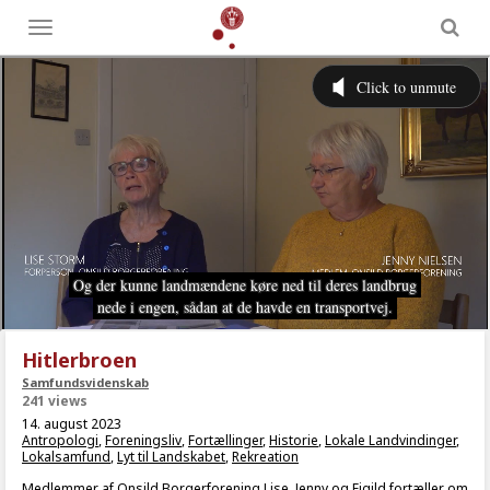
Toggle
menu
Hitlerbroen
Samfundsvidenskab
241 views
14. august 2023
Antropologi
,
Foreningsliv
,
Fortællinger
,
Historie
,
Lokale Landvindinger
,
Lokalsamfund
,
Lyt til Landskabet
,
Rekreation
Medlemmer af Onsild Borgerforening Lise, Jenny og Ejgild fortæller om