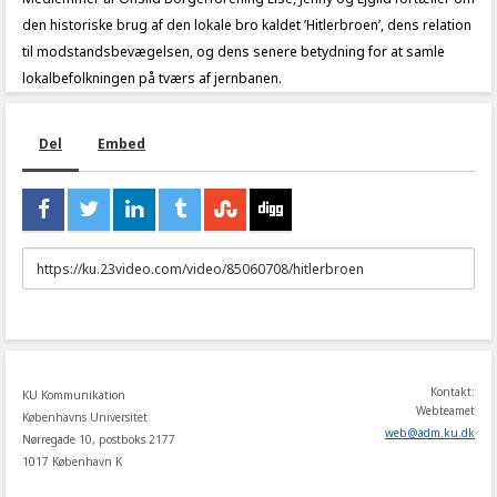
den historiske brug af den lokale bro kaldet ’Hitlerbroen’, dens relation
til modstandsbevægelsen, og dens senere betydning for at samle
lokalbefolkningen på tværs af jernbanen.
Del
Embed
URL
to
share
Kontakt:
KU Kommunikation
Webteamet
Københavns Universitet
web
@
adm
.
ku
.
dk
Nørregade 10, postboks 2177
1017 København K