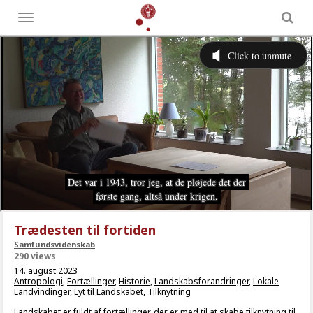
Toggle
menu
Trædesten til fortiden
Samfundsvidenskab
290 views
14. august 2023
Antropologi
,
Fortællinger
,
Historie
,
Landskabsforandringer
,
Lokale
Landvindinger
,
Lyt til Landskabet
,
Tilknytning
Landskabet er fuldt af fortællinger, der er med til at skabe tilknytning til