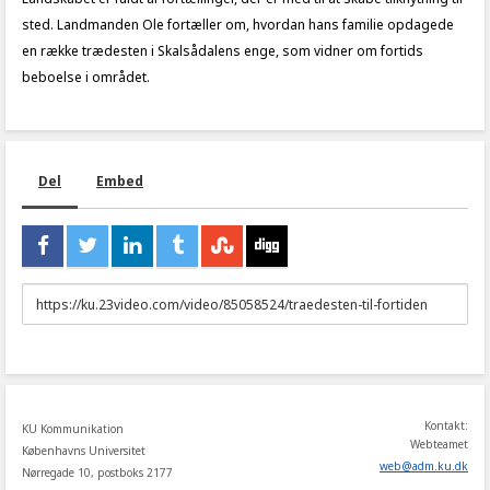
sted. Landmanden Ole fortæller om, hvordan hans familie opdagede
en række trædesten i Skalsådalens enge, som vidner om fortids
beboelse i området.
Del
Embed
URL
to
share
Kontakt:
KU Kommunikation
Webteamet
Københavns Universitet
web
@
adm
.
ku
.
dk
Nørregade 10, postboks 2177