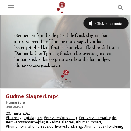
Toggle
menu
Gudme Slagteri.mp4
Humaniora
390 views
20. marts 2023
#bæredygtigtslagteri
,
#erhvervsforskning
,
#erhvervssamarbejde
,
#erhvervssamarbejder
,
#Gudme slagteri
,
#humanimpact
,
#humaniora
,
#humanistisk erhvervsforskning
,
#humanistisk forskning