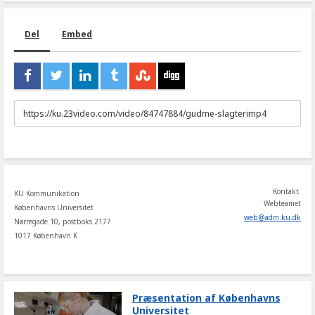
Del
Embed
URL
to
share
Kontakt:
KU Kommunikation
Webteamet
Københavns Universitet
web
@
adm
.
ku
.
dk
Nørregade 10, postboks 2177
1017 København K
Præsentation af Københavns
Universitet