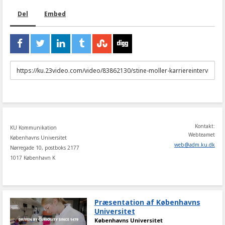
Del
Embed
URL
to
share
Kontakt:
KU Kommunikation
Webteamet
Københavns Universitet
web
@
adm
.
ku
.
dk
Nørregade 10, postboks 2177
1017 København K
Præsentation af Københavns
Universitet
Københavns Universitet