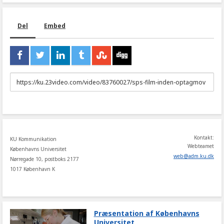
Del
Embed
URL
to
share
Kontakt:
KU Kommunikation
Webteamet
Københavns Universitet
web
@
adm
.
ku
.
dk
Nørregade 10, postboks 2177
1017 København K
Præsentation af Københavns
Universitet