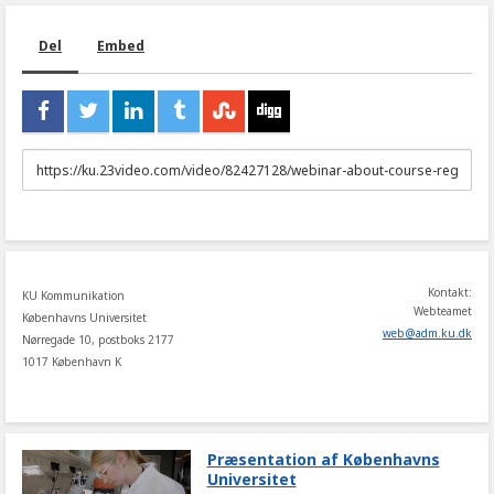
Del
Embed
URL
to
share
Kontakt:
KU Kommunikation
Webteamet
Københavns Universitet
web
@
adm
.
ku
.
dk
Nørregade 10, postboks 2177
1017 København K
Præsentation af Københavns
Universitet