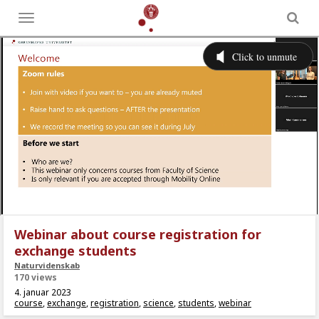
Toggle
menu
Webinar about course registration for
exchange students
Naturvidenskab
170 views
4. januar 2023
course
,
exchange
,
registration
,
science
,
students
,
webinar