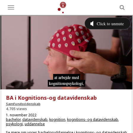
Toggle
menu
BA i Kognitions-og datavidenskab
Samfundsvidenskab
4.705 views
1. november 2022
bachelor
,
datavidenskab
,
kognition
,
kognitions- og datavidenskab
,
psykologi
,
uddannelse
Se mere om vores bacheloruddannelse i kognitions- og datavidenskab