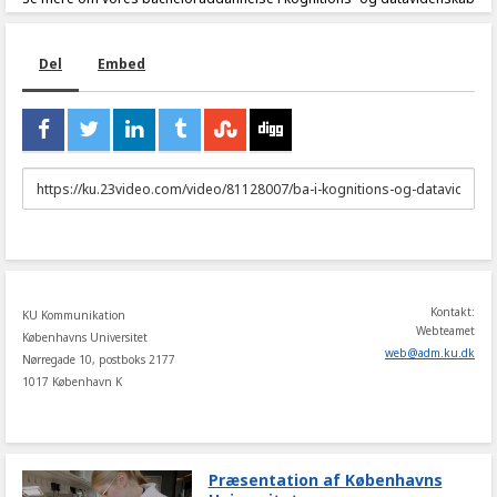
Del
Embed
URL
to
share
Kontakt:
KU Kommunikation
Webteamet
Københavns Universitet
web
@
adm
.
ku
.
dk
Nørregade 10, postboks 2177
1017 København K
Præsentation af Københavns