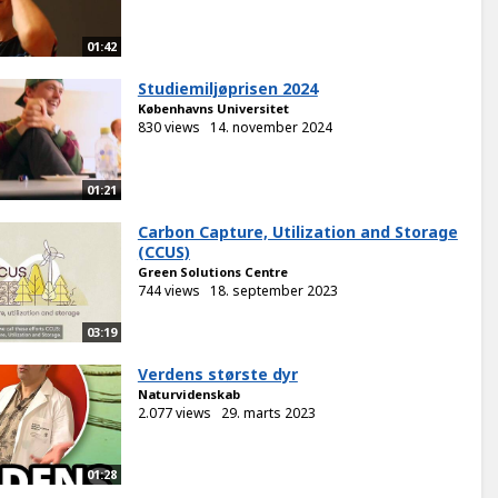
01:42
Studiemiljøprisen 2024
Københavns Universitet
830 views
14. november 2024
01:21
Carbon Capture, Utilization and Storage
(CCUS)
Green Solutions Centre
744 views
18. september 2023
03:19
Verdens største dyr
Naturvidenskab
2.077 views
29. marts 2023
01:28