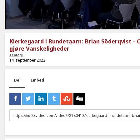
Kierkegaard i Rundetaarn: Brian Söderqvist - 
gjøre Vanskeligheder
Teologi
14. september 2022
Del
Embed
URL
to
share