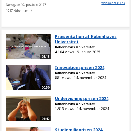
web
@
adm
.
ku
.
dk
Nørregade 10, postboks 2177
1017 København K
Præsentation af Københavns
Universitet
Københavns Universitet
4.104 views
9. januar 2025
02:18
Innovationsprisen 2024
Københavns Universitet
881 views
14. november 2024
00:50
Undervisningsprisen 2024
Københavns Universitet
1.913 views
14. november 2024
01:42
Studiemiljøprisen 2024