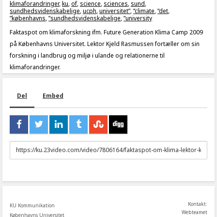
klimaforandringer
,
ku
,
of
,
science
,
sciences
,
sund
,
sundhedsvidenskabelige
,
ucph
,
universitet”
,
”climate
,
”det
,
”københavns
,
”sundhedsvidenskabelige
,
”university
Faktaspot om klimaforskning ifm. Future Generation Klima Camp 2009
på Københavns Universitet. Lektor Kjeld Rasmussen fortæller om sin
forskning i landbrug og miljø i ulande og relationerne til
klimaforandringer.
Del
Embed
URL
to
share
Kontakt:
KU Kommunikation
Webteamet
Københavns Universitet