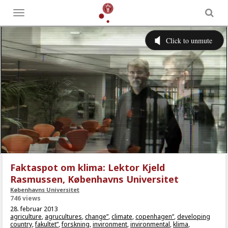
Toggle
menu
Faktaspot om klima: Lektor Kjeld
Rasmussen, Københavns Universitet
Københavns Universitet
746 views
28. februar 2013
agriculture
,
agrucultures
,
change”
,
climate
,
copenhagen”
,
developing
country
,
fakultet”
,
forskning
,
invironment
,
invironmental
,
klima
,