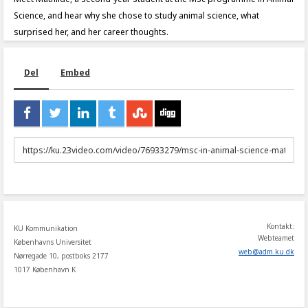
Science, and hear why she chose to study animal science, what
surprised her, and her career thoughts.
Del
Embed
URL
to
share
Kontakt:
KU Kommunikation
Webteamet
Københavns Universitet
web
@
adm
.
ku
.
dk
Nørregade 10, postboks 2177
1017 København K