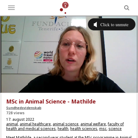
Toggle
menu
MSc in Animal Science - Mathilde
Sundhedsvidenskab
728 views
17. august 2022
animal
,
animal healthcare
,
animal science
,
animal welfare
,
faculty of
health and medical sciences
,
health
,
health sciences
,
msc
,
science
Meet Mathilde, a second-year student at the MSc programme in Animal