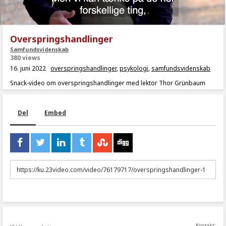
Overspringshandlinger
Samfundsvidenskab
380 views
16. juni 2022
overspringshandlinger
,
psykologi
,
samfundsvidenskab
Snack-video om overspringshandlinger med lektor Thor Grünbaum
Del
Embed
URL
to
share
Kontakt: