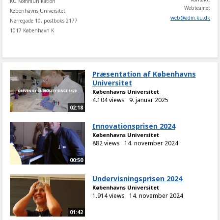
KU Kommunikation
Webteamet
Københavns Universitet
web
@
adm
.
ku
.
dk
Nørregade 10, postboks 2177
1017 København K
Præsentation af Københavns
Universitet
Københavns Universitet
4.104 views
9. januar 2025
02:18
Innovationsprisen 2024
Københavns Universitet
882 views
14. november 2024
00:50
Undervisningsprisen 2024
Københavns Universitet
1.914 views
14. november 2024
01:42