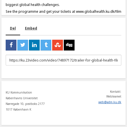
biggest global health challenges.
See the programme and get your tickets at www.globalhealth.ku.dk/film
Del
Embed
URL
to
share
Kontakt:
KU Kommunikation
Webteamet
Københavns Universitet
web
@
adm
.
ku
.
dk
Nørregade 10, postboks 2177
1017 København K