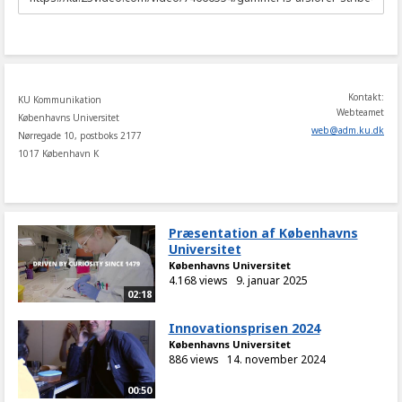
to
share
Kontakt:
KU Kommunikation
Webteamet
Københavns Universitet
web
@
adm
.
ku
.
dk
Nørregade 10, postboks 2177
1017 København K
Præsentation af Københavns
Universitet
Københavns Universitet
4.168 views
9. januar 2025
02:18
Innovationsprisen 2024
Københavns Universitet
886 views
14. november 2024
00:50