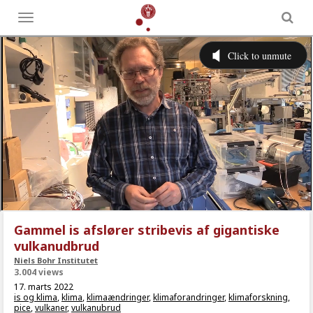
Toggle
menu
Gammel is afslører stribevis af gigantiske
vulkanudbrud
Niels Bohr Institutet
3.004 views
17. marts 2022
is og klima
,
klima
,
klimaændringer
,
klimaforandringer
,
klimaforskning
,
pice
,
vulkaner
,
vulkanubrud