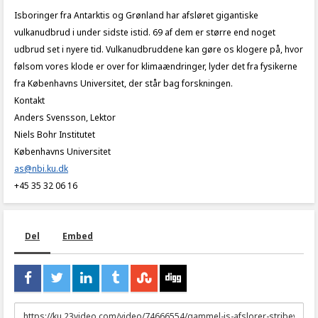
Isboringer fra Antarktis og Grønland har afsløret gigantiske
vulkanudbrud i under sidste istid. 69 af dem er større end noget
udbrud set i nyere tid. Vulkanudbruddene kan gøre os klogere på, hvor
følsom vores klode er over for klimaændringer, lyder det fra fysikerne
fra Københavns Universitet, der står bag forskningen.
Kontakt
Anders Svensson, Lektor
Niels Bohr Institutet
Københavns Universitet
as@nbi.ku.dk
+45 35 32 06 16
Del
Embed
URL