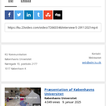
Del
Embed
URL
to
share
Kontakt:
KU Kommunikation
Webteamet
Københavns Universitet
web
@
adm
.
ku
.
dk
Nørregade 10, postboks 2177
1017 København K
Præsentation af Københavns
Universitet
Københavns Universitet
4.049 views
9. januar 2025
02:18