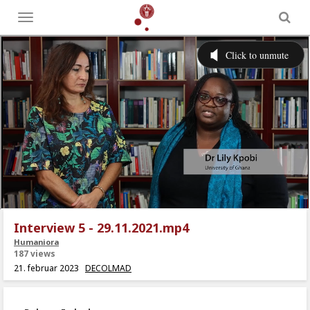
Toggle
menu
Interview 5 - 29.11.2021.mp4
Humaniora
187 views
21. februar 2023
DECOLMAD