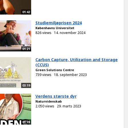
01:42
Studiemiljøprisen 2024
Københavns Universitet
826 views
14. november 2024
01:21
Carbon Capture, Utilization and Storage
(CCUS)
Green Solutions Centre
739 views
18. september 2023
03:19
Verdens største dyr
Naturvidenskab
2.050 views
29. marts 2023
01:28