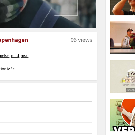
Copenhagen
96 views
nelse
,
mad
,
msc
,
ition MSc