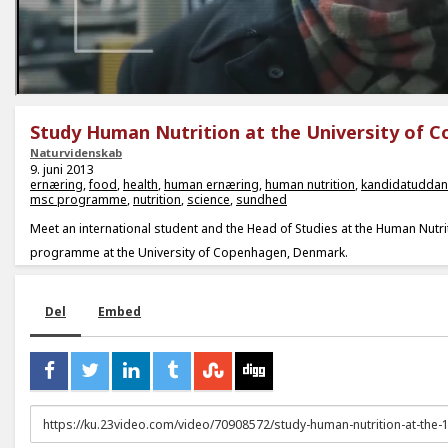
Study Human Nutrition at the University of 
Naturvidenskab
9. juni 2013
ernæring
,
food
,
health
,
human ernæring
,
human nutrition
,
kandidatuddan
msc programme
,
nutrition
,
science
,
sundhed
Meet an international student and the Head of Studies at the Human Nutr
programme at the University of Copenhagen, Denmark.
Del
Embed
URL
to