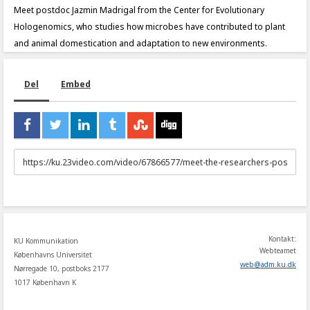
Meet postdoc Jazmin Madrigal from the Center for Evolutionary
Hologenomics, who studies how microbes have contributed to plant
and animal domestication and adaptation to new environments.
Del
Embed
URL
to
share
Kontakt:
KU Kommunikation
Webteamet
Københavns Universitet
web
@
adm
.
ku
.
dk
Nørregade 10, postboks 2177
1017 København K