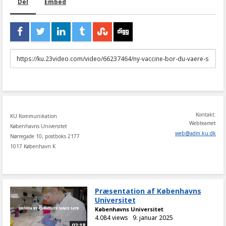
Del
Embed
URL
to
share
Kontakt:
KU Kommunikation
Webteamet
Københavns Universitet
web
@
adm
.
ku
.
dk
Nørregade 10, postboks 2177
1017 København K
Præsentation af Københavns
Universitet
Københavns Universitet
4.084 views
9. januar 2025
02:18