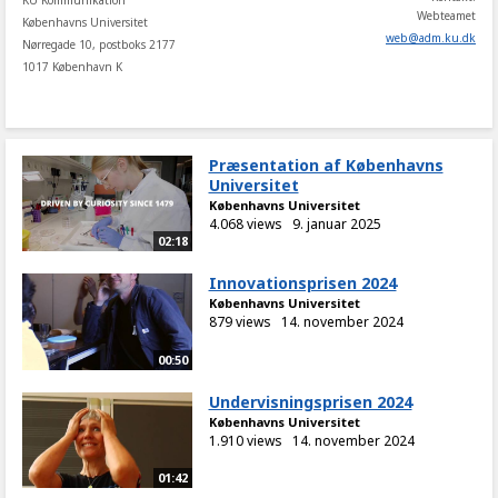
KU Kommunikation
Webteamet
Københavns Universitet
web
@
adm
.
ku
.
dk
Nørregade 10, postboks 2177
1017 København K
Præsentation af Københavns
Universitet
Københavns Universitet
4.068 views
9. januar 2025
02:18
Innovationsprisen 2024
Københavns Universitet
879 views
14. november 2024
00:50
Undervisningsprisen 2024
Københavns Universitet
1.910 views
14. november 2024
01:42