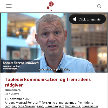
Toggle
menu
Toplederkommunikation og fremtidens
rådgiver
Humaniora
347 views
12. november 2020
Anders Monrad Rendtorff
,
forskning til morgenmad
,
fremtidens
rådgiver
,
Gitte Gravengaard
,
HumanImpact
,
humaniora
,
humanistisk