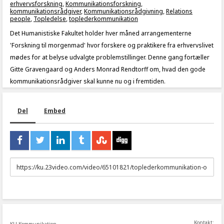
erhvervsforskning
,
Kommunikationsforskning
,
kommunikationsrådgiver
,
Kommunikationsrådgivning
,
Relations
people
,
Topledelse
,
toplederkommunikation
Det Humanistiske Fakultet holder hver måned arrangementerne
'Forskning til morgenmad' hvor forskere og praktikere fra erhvervslivet
mødes for at belyse udvalgte problemstillinger. Denne gang fortæller
Gitte Gravengaard og Anders Monrad Rendtorff om, hvad den gode
kommunikationsrådgiver skal kunne nu og i fremtiden.
Del
Embed
URL
to
share
Kontakt: