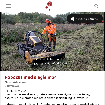
Toggle
menu
Robocut med slagle.mp4
Naturvidenskab
380 views
26. oktober 2020
maskintyper
,
maskinvalg
,
nature management
,
naturforvaltning
,
naturpleje
,
plejemetoder
,
praktisk naturforvaltning
,
skovskolen
Robocut med slagle er lille fjernbetjent maskine, som er god til mindre