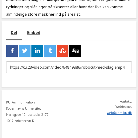
rydninger og slåninger på skrænter eller hvor der ikke kan komme
almindelige store maskiner ind på arealet.
Del
Embed
URL
to
share
Kontakt:
KU Kommunikation
Webteamet
Københavns Universitet
web
@
adm
.
ku
.
dk
Nørregade 10, postboks 2177
1017 København K