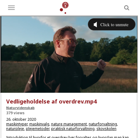
Toggle
menu
Vedligeholdelse af overdrev.mp4
Naturvidenskab
379 views
26. oktober 2020
maskintyper
,
maskinvalg
,
nature management
,
naturforvaltning
,
naturpleje
,
plejemetoder
,
praktisk naturforvaltning
,
skovskolen
Introduktion til hvorfor et overdrev bør forvaltes og hvordan man kan