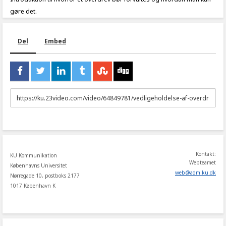
gøre det.
Del
Embed
URL
to
share
Kontakt:
KU Kommunikation
Webteamet
Københavns Universitet
web
@
adm
.
ku
.
dk
Nørregade 10, postboks 2177
1017 København K