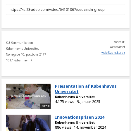
URL
to
share
Kontakt:
KU Kommunikation
Webteamet
Københavns Universitet
web
@
adm
.
ku
.
dk
Nørregade 10, postboks 2177
1017 København K
Præsentation af Københavns
Universitet
Københavns Universitet
4.175 views
9. januar 2025
02:18
Innovationsprisen 2024
Københavns Universitet
886 views
14. november 2024