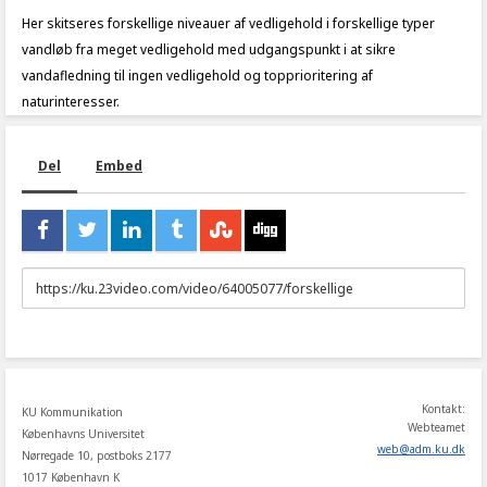
Her skitseres forskellige niveauer af vedligehold i forskellige typer
vandløb fra meget vedligehold med udgangspunkt i at sikre
vandafledning til ingen vedligehold og topprioritering af
naturinteresser.
Del
Embed
URL
to
share
Kontakt:
KU Kommunikation
Webteamet
Københavns Universitet
web
@
adm
.
ku
.
dk
Nørregade 10, postboks 2177
1017 København K