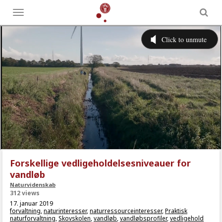
Toggle
menu
Forskellige vedligeholdelsesniveauer for
vandløb
Naturvidenskab
312 views
17. januar 2019
forvaltning
,
naturinteresser
,
naturressourceinteresser
,
Praktisk
naturforvaltning
,
Skovskolen
,
vandløb
,
vandløbsprofiler
,
vedligehold