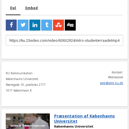
Del
Embed
URL
to
share
Kontakt:
KU Kommunikation
Webteamet
Københavns Universitet
web
@
adm
.
ku
.
dk
Nørregade 10, postboks 2177
1017 København K
Præsentation af Københavns
Universitet
Københavns Universitet