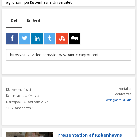
agronomi på Københavns Universitet.
Del
Embed
URL
to
share
Kontakt:
KU Kommunikation
Webteamet
Københavns Universitet
web
@
adm
.
ku
.
dk
Nørregade 10, postboks 2177
1017 København K
Præsentation af Københavns