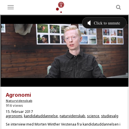
Toggle
menu
Agronomi
Naturvidenskab
916 views
15. februar 2017
agronomi
,
kandidatuddannelse
,
naturvidenskab
,
science
,
studievalg
Se interview med Morten Winther Vestenaa fra kandidatuddannelsen i