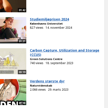
01:42
Studiemiljøprisen 2024
Københavns Universitet
827 views
14. november 2024
01:21
Carbon Capture, Utilization and Storage
(CCUS)
Green Solutions Centre
740 views
18. september 2023
03:19
Verdens største dyr
Naturvidenskab
2.066 views
29. marts 2023
01:28