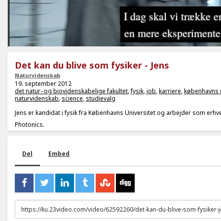
Det kan du blive som fysiker - Jens
Naturvidenskab
19. september 2012
det natur- og biovidenskabelige fakultet
,
fysik
,
job
,
karriere
,
københavns u
naturvidenskab
,
science
,
studievalg
Jens er kandidat i fysik fra Københavns Universitet og arbejder som erh
Photonics.
Del
Embed
URL
to